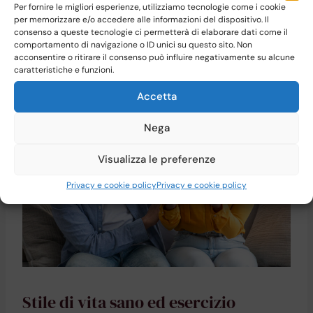
Per fornire le migliori esperienze, utilizziamo tecnologie come i cookie
possono seguire la donna anche in questo caso sono
per memorizzare e/o accedere alle informazioni del dispositivo. Il
ginecologi e ostetrici,
che potranno aiutarla a mantenere
consenso a queste tecnologie ci permetterà di elaborare dati come il
comportamento di navigazione o ID unici su questo sito. Non
controllati il peso e la pressione, in modo che non vi siano
acconsentire o ritirare il consenso può influire negativamente su alcune
improvvisi aumenti.
caratteristiche e funzioni.
Accetta
Nega
Visualizza le preferenze
Privacy e cookie policy
Privacy e cookie policy
Stile di vita sano ed esercizio