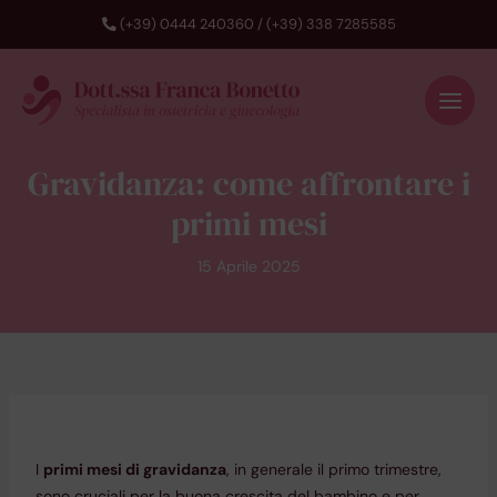
(+39) 0444 240360
/
(+39) 338 7285585
Gravidanza: come affrontare i
primi mesi
15 Aprile 2025
I
primi mesi di gravidanza
, in generale il primo trimestre,
sono cruciali per la buona crescita del bambino e per