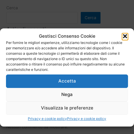
Cerca
Cerca
Articoli recenti
Gestisci Consenso Cookie
Igiene intima e salute vaginale: le buone abitudini quotidiane
Per fornire le migliori esperienze, utilizziamo tecnologie come i cookie
per il benessere femminile
per memorizzare e/o accedere alle informazioni del dispositivo. Il
consenso a queste tecnologie ci permetterà di elaborare dati come il
Contraccezione: scegliere il metodo più adatto con la
comportamento di navigazione o ID unici su questo sito. Non
consulenza della ginecologa
acconsentire o ritirare il consenso può influire negativamente su alcune
caratteristiche e funzioni.
Menopausa e benessere femminile: affrontarla con
Accetta
consapevolezza
Ciclo mestruale irregolare: cause, sintomi e quando consultare
Nega
il ginecologo
Visualizza le preferenze
Prima visita ginecologica: quando farla e come prepararsi
Commenti recenti
Privacy e cookie policy
Privacy e cookie policy
Nessun commento da mostrare.