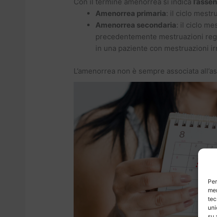
Con il termine amenorrea si indica
l’asse
Amenorrea primaria
: il ciclo mest
Amenorrea secondaria
: il ciclo 
precedentemente mestruazioni regol
in una paziente con mestruazioni ir
L’amenorrea non è sempre associata all’
Per
mem
tec
uni
su 