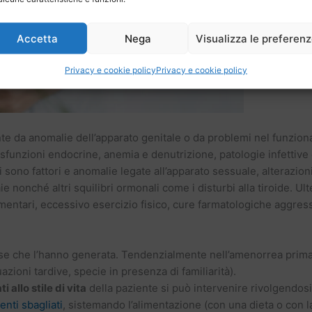
Accetta
Nega
Visualizza le preferen
Privacy e cookie policy
Privacy e cookie policy
te da anomalie dell’apparato genitale o da problemi nel funzio
funzioni endocrine, anemia e denutrizione, patologie infettive
i sono fattori e anomalie legate all’apparato sessuale, alterazioni
ie nonché altri squilibri ormonali come i disturbi alla tiroide. U
entari, eccessivo esercizio fisico, cure farmatologiche aggress
se che l’hanno generata. Tendenzialmente nell’amenorrea primar
uazioni tardive, specie in presenza di familiarità).
ti allo stile di vita
della paziente si può intervenire rivolgendos
nti sbagliati
, sistemando l’alimentazione (con una dieta o con la