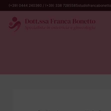
(+39) 0444 240360
/
(+39) 338 7285585
studiofrancabonett