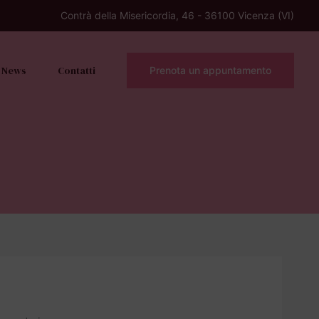
Contrà della Misericordia, 46 - 36100 Vicenza (VI)
News
Contatti
Prenota un appuntamento