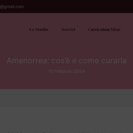
o@gmail.com
Lo Studio
Servizi
Curriculum Vitae
Amenorrea: cos’è e come curarla
15 Febbraio 2024