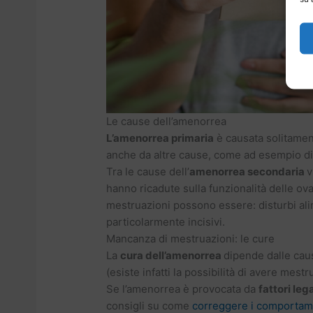
Le cause dell’amenorrea
L’amenorrea primaria
è causata solitamen
anche da altre cause, come ad esempio dis
Tra le cause dell’
amenorrea secondaria
v
hanno ricadute sulla funzionalità delle ova
mestruazioni possono essere: disturbi alim
particolarmente incisivi.
Mancanza di mestruazioni: le cure
La
cura dell’amenorrea
dipende dalle cau
(esiste infatti la possibilità di avere mestr
Se l’amenorrea è provocata da
fattori lega
consigli su come
correggere i comportame