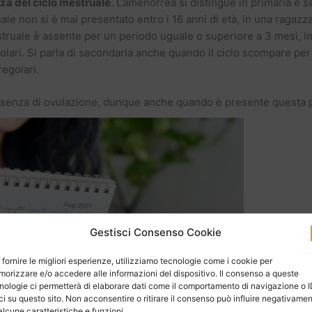
nza del ciclo mestruale
. L’amenorrea si distingue in primaria e 
ruale non si è mai presentato entro i 16 anni di età, in una ragazza
mestruale è assente per un periodo uguale o superiore a 3 mesi, 
ari. Si parla di secondaria anche quando il ciclo scompare per
regolari.
assenza di ovulazione, dunque anche quando è presente questa 
Gestisci Consenso Cookie
 fornire le migliori esperienze, utilizziamo tecnologie come i cookie per
orizzare e/o accedere alle informazioni del dispositivo. Il consenso a queste
nologie ci permetterà di elaborare dati come il comportamento di navigazione o 
ci su questo sito. Non acconsentire o ritirare il consenso può influire negativame
alcune caratteristiche e funzioni.