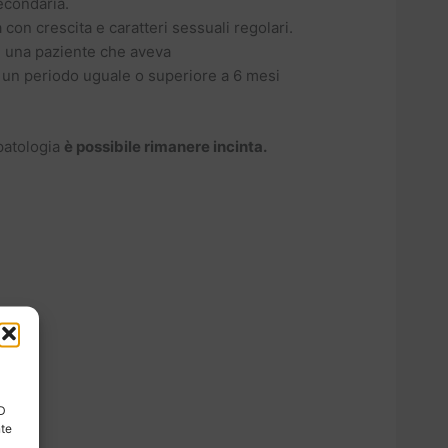
secondaria.
 con crescita e caratteri sessuali regolari.
in una paziente che aveva
 un periodo uguale o superiore a 6 mesi
patologia
è possibile rimanere incinta.
ID
nte