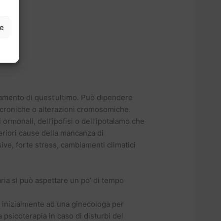
ze
namento di quest’ultimo. Può dipendere
 croniche o alterazioni cromosomiche.
 ormonali, dell’ipofisi o dell’ipotalamo che
lteriori cause della mancanza di
ive, forte stress, cambiamenti climatici
ia si può aspettare un po’ di tempo
i inizialmente ad una ginecologa per
 psicoterapia in caso di disturbi del