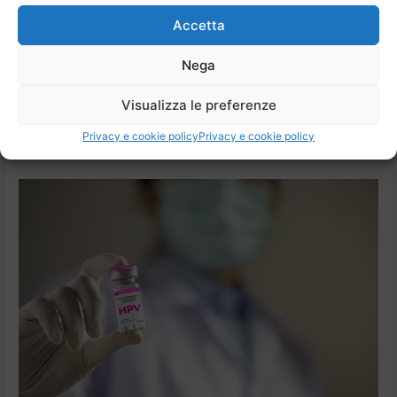
fortemente consigliato
e obbligatorio in diversi paesi
Accetta
dell’occidente e protegge dai ceppi di HPV oncologicamente
più aggressivi, nonché dall’infezione di ceppi a basso rischio.
Nega
Si tratta di un vaccino di ultima generazione che contiene
proteine in grado di stimolare la risposta immunitaria e che è
Visualizza le preferenze
maggiormente efficace quando viene somministrato prima che
l’organismo sia entrato a contatto con l’HPV, dunque
prima
Privacy e cookie policy
Privacy e cookie policy
dell’inizio dell’attività sessuale
.