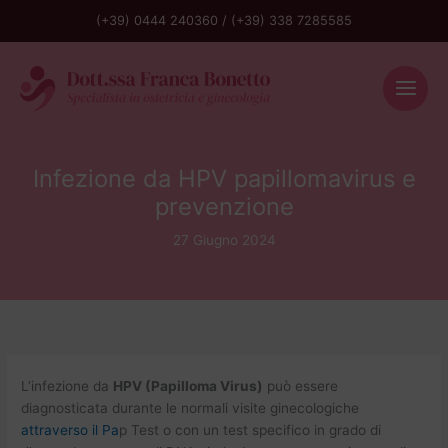
(+39) 0444 240360
/
(+39) 338 7285585
Infezione da HPV papillomavirus e
prevenzione
27 Giugno 2024
L’infezione da
HPV (Papilloma Virus)
può essere
diagnosticata durante le normali visite ginecologiche
attraverso il Pa
p Test o con un test specifico in grado di