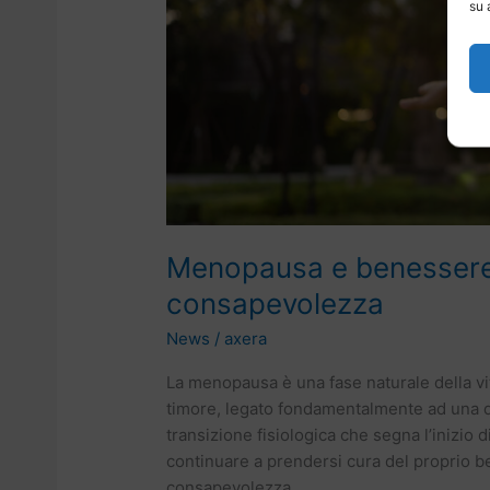
su 
Menopausa e benessere 
consapevolezza
News
/
axera
La menopausa è una fase naturale della vi
timore, legato fondamentalmente ad una d
transizione fisiologica che segna l’inizio d
continuare a prendersi cura del proprio 
consapevolezza.