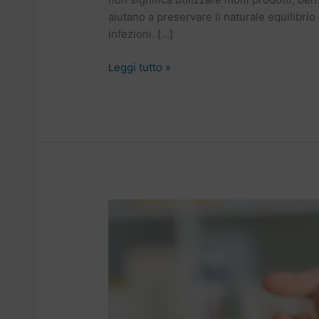
aiutano a preservare il naturale equilibrio d
infezioni. […]
Leggi tutto »
Contraccezione:
scegliere
il
metodo
più
adatto
con