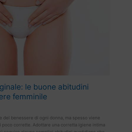
ginale: le buone abitudini
ere femminile
le del benessere di ogni donna, ma spesso viene
i poco corrette. Adottare una corretta igiene intima
nsì seguire alcune semplici abitudini quotidiane che