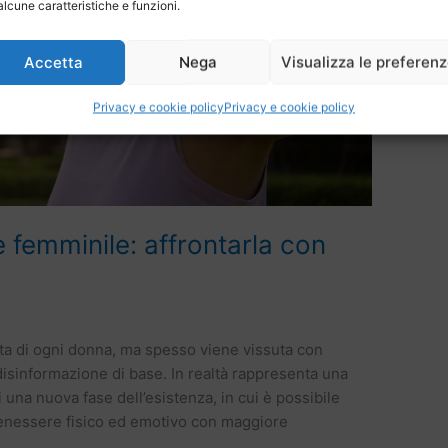
alcune caratteristiche e funzioni.
Accetta
Nega
Visualizza le preferen
Privacy e cookie policy
Privacy e cookie policy
femminile: affrontarla con
ta di ogni donna, ma spesso viene vissuta con
isinformazione di base. In realtà rappresenta una
i una nuova fase dell’esistenza, in cui è possibile
benessere fisico ed emotivo con maggiore