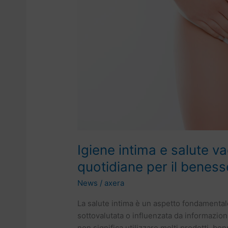
quotidiane
per
il
benessere
femminile
Igiene intima e salute va
quotidiane per il beness
News
/
axera
La salute intima è un aspetto fondamenta
sottovalutata o influenzata da informazion
non significa utilizzare molti prodotti, be