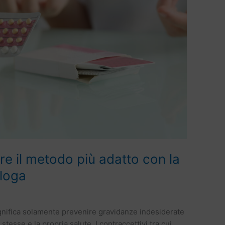
re il metodo più adatto con la
ologa
gnifica solamente prevenire gravidanze indesiderate
tesse e la propria salute. I contraccettivi tra cui