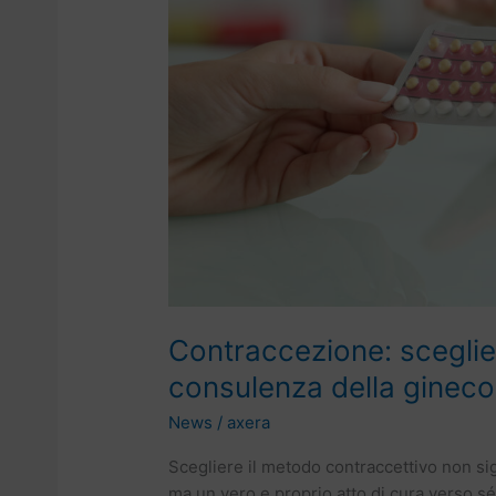
la
consulenza
della
ginecologa
Contraccezione: sceglie
consulenza della ginec
News
/
axera
Scegliere il metodo contraccettivo non si
ma un vero e proprio atto di cura verso sé s