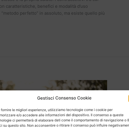
n caratteristiche, benefici e modalità d’uso
l “metodo perfetto” in assoluto, ma esiste quello più
Gestisci Consenso Cookie
 fornire le migliori esperienze, utilizziamo tecnologie come i cookie per
orizzare e/o accedere alle informazioni del dispositivo. Il consenso a queste
nologie ci permetterà di elaborare dati come il comportamento di navigazione o 
ci su questo sito. Non acconsentire o ritirare il consenso può influire negativame