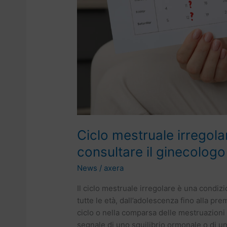
ginecologo
Ciclo mestruale irregol
consultare il ginecologo
News
/
axera
Il ciclo mestruale irregolare è una cond
tutte le età, dall’adolescenza fino alla pr
ciclo o nella comparsa delle mestruazion
segnale di uno squilibrio ormonale o di u